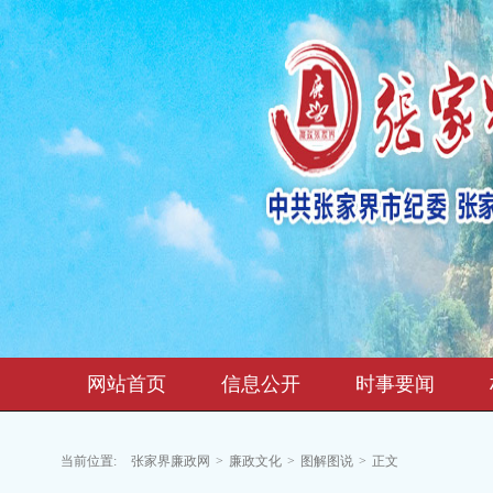
网站首页
信息公开
时事要闻
当前位置:
张家界廉政网
>
廉政文化
>
图解图说
>
正文