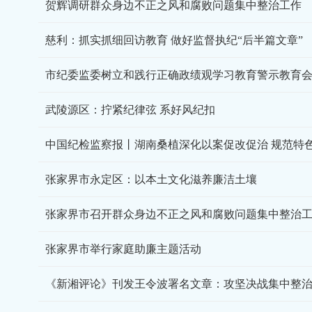
贺辉调研群众身边不正之风和腐败问题集中整治工作
慈利：抓实抓细回访教育 做好监督执纪“后半篇文章”
市纪委监委树立和践行正确政绩观学习教育警示教育
武陵源区：拧紧纪律弦 系好风纪扣
中国纪检监察报丨湖南桑植深化以案促改促治 规范特
张家界市永定区：以本土文化滋养廉洁土壤
张家界市召开群众身边不正之风和腐败问题集中整治
张家界市举行家庭助廉主题活动
《新湘评论》刊发王令波署名文章：攻坚决战集中整治