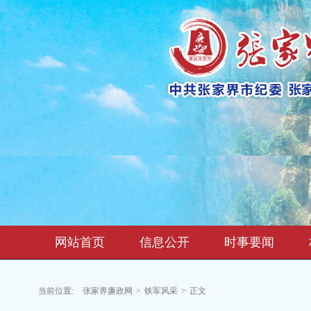
网站首页
信息公开
时事要闻
当前位置:
张家界廉政网
>
铁军风采
>
正文