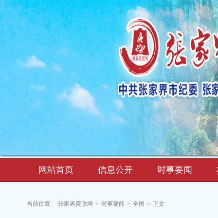
网站首页
信息公开
时事要闻
当前位置:
张家界廉政网
>
时事要闻
>
全国
>
正文