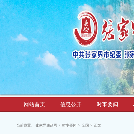
网站首页
信息公开
时事要闻
当前位置:
张家界廉政网
>
时事要闻
>
全国
>
正文