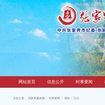
网站首页
信息公开
时事要闻
当前位置:
张家界廉政网
>
时事要闻
>
湖南
>
正文