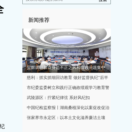
全
新闻推荐
贺辉调研群众身边不正之风和腐败问题集中整治工作
慈利：抓实抓细回访教育 做好监督执纪“后半
篇文章”
市纪委监委树立和践行正确政绩观学习教育警
示教育会召开
武陵源区：拧紧纪律弦 系好风纪扣
中国纪检监察报丨湖南桑植深化以案促改促治
规范特色产业发展秩序
张家界市永定区：以本土文化滋养廉洁土壤
纪