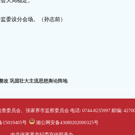
社会大局稳定。
委监委设分会场。（孙志前）
整改 巩固壮大主流思想舆论阵地
员会、张家界市监察委员会 电话: 0744-8235997 邮编: 42700
备15019405号
湘公网安备43080202000325号
中共张家界市纪委宣传部承办