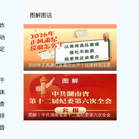
图解图说
炸
动
定
2026年正风肃纪反腐怎么干丨以保持高压震慑强化不敢腐将聚焦这些重点
干
体
查
排
图解丨中共湖南省第十二届纪委第六次全会公报
督