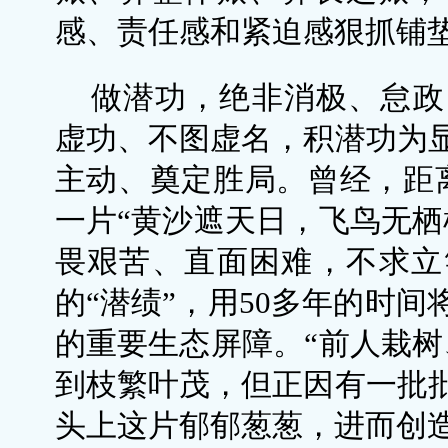
感、责任感和紧迫感狠抓铺
做潜功，绝非消极、怠政
虚功、不图虚名，积潜功为
主动、奠定胜局。曾经，距离
一片“黄沙遮天日，飞鸟无栖
畏艰苦、直面困难，不求立
的“潜绩”，用50多年的时
的重要生态屏障。“前人栽树
到枝繁叶茂，但正因有一批
头上这片郁郁葱葱，进而创