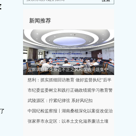
严
新闻推荐
贺辉调研群众身边不正之风和腐败问题集中整治工作
慈利：抓实抓细回访教育 做好监督执纪“后半
篇文章”
市纪委监委树立和践行正确政绩观学习教育警
示教育会召开
武陵源区：拧紧纪律弦 系好风纪扣
了
中国纪检监察报丨湖南桑植深化以案促改促治
规范特色产业发展秩序
张家界市永定区：以本土文化滋养廉洁土壤