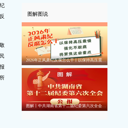
纪
图解图说
反
敬
民
2026年正风肃纪反腐怎么干丨以保持高压震慑强化不敢腐将聚焦这些重点
报
所
图解丨中共湖南省第十二届纪委第六次全会公报