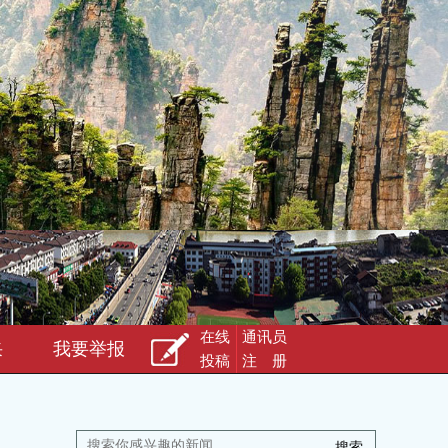
在线
通讯员
采
我要举报
投稿
注 册