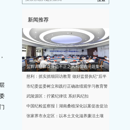
新闻推荐
，
。
贺辉调研群众身边不正之风和腐败问题集中整治工作
慈利：抓实抓细回访教育 做好监督执纪“后半
层
篇文章”
市纪委监委树立和践行正确政绩观学习教育警
委
示教育会召开
武陵源区：拧紧纪律弦 系好风纪扣
中国纪检监察报丨湖南桑植深化以案促改促治
门
规范特色产业发展秩序
张家界市永定区：以本土文化滋养廉洁土壤