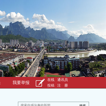
在线
通讯员
采
我要举报
投稿
注 册