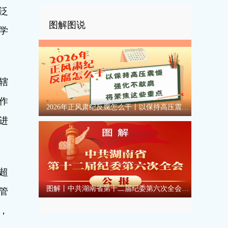
泛
图解图说
学
辖
作
2026年正风肃纪反腐怎么干丨以保持高压震慑强化不敢腐将聚焦这些重点
进
超
图解丨中共湖南省第十二届纪委第六次全会公报
管
，