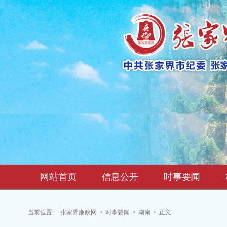
网站首页
信息公开
时事要闻
当前位置:
张家界廉政网
>
时事要闻
>
湖南
>
正文