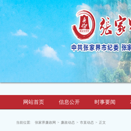
网站首页
信息公开
时事要闻
当前位置:
张家界廉政网
>
廉政动态
>
市直动态
>
正文