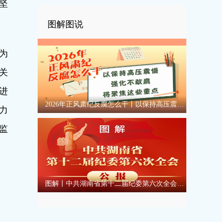
坚
图解图说
为
关
进
2026年正风肃纪反腐怎么干丨以保持高压震慑强化不敢腐将聚焦这些重点
力
监
图解丨中共湖南省第十二届纪委第六次全会公报