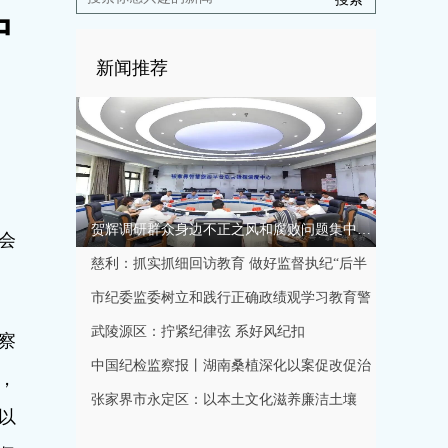
中
新闻推荐
贺辉调研群众身边不正之风和腐败问题集中整治工作
会
慈利：抓实抓细回访教育 做好监督执纪“后半
篇文章”
市纪委监委树立和践行正确政绩观学习教育警
示教育会召开
武陵源区：拧紧纪律弦 系好风纪扣
察
中国纪检监察报丨湖南桑植深化以案促改促治
，
规范特色产业发展秩序
张家界市永定区：以本土文化滋养廉洁土壤
以