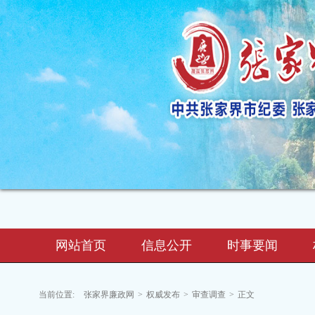
网站首页
信息公开
时事要闻
当前位置:
张家界廉政网
>
权威发布
>
审查调查
>
正文