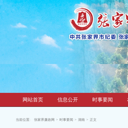
网站首页
信息公开
时事要闻
当前位置:
张家界廉政网
>
时事要闻
>
湖南
>
正文