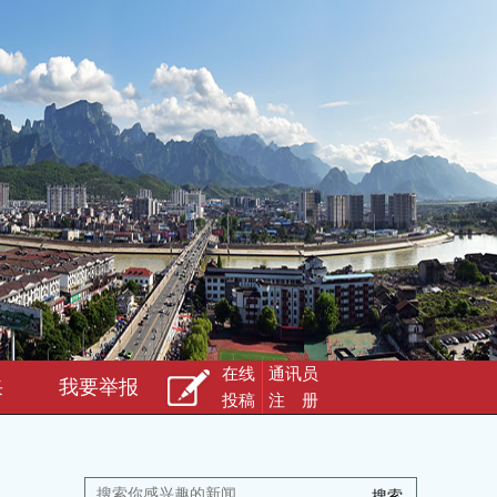
在线
通讯员
采
我要举报
投稿
注 册