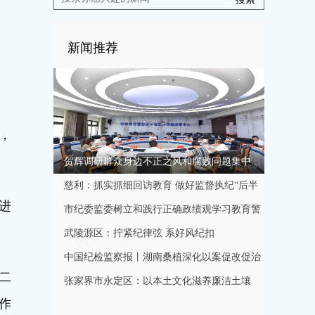
新闻推荐
，
贺辉调研群众身边不正之风和腐败问题集中整治工作
慈利：抓实抓细回访教育 做好监督执纪“后半
进
篇文章”
市纪委监委树立和践行正确政绩观学习教育警
示教育会召开
武陵源区：拧紧纪律弦 系好风纪扣
中国纪检监察报丨湖南桑植深化以案促改促治
二
规范特色产业发展秩序
张家界市永定区：以本土文化滋养廉洁土壤
作