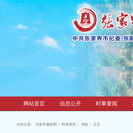
网站首页
信息公开
时事要闻
当前位置:
张家界廉政网
>
时事要闻
>
湖南
>
正文