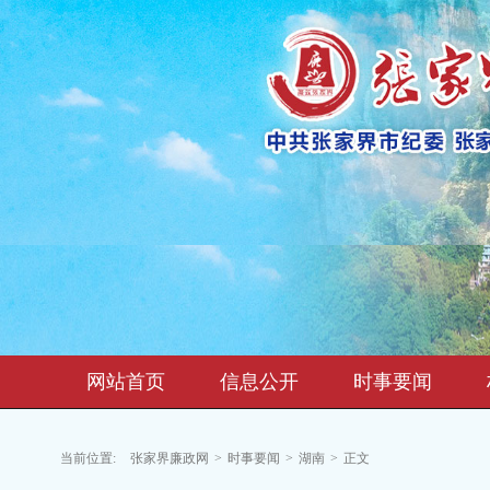
网站首页
信息公开
时事要闻
当前位置:
张家界廉政网
>
时事要闻
>
湖南
>
正文