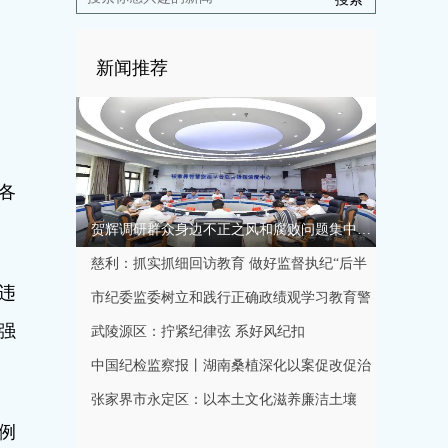
新闻推荐
各
贺辉调研群众身边不正之风和腐败问题集中整治工作
慈利：抓实抓细回访教育 做好监督执纪“后半
违
篇文章”
市纪委监委树立和践行正确政绩观学习教育警
强
示教育会召开
武陵源区：拧紧纪律弦 系好风纪扣
中国纪检监察报丨湖南桑植深化以案促改促治
规范特色产业发展秩序
张家界市永定区：以本土文化滋养廉洁土壤
例