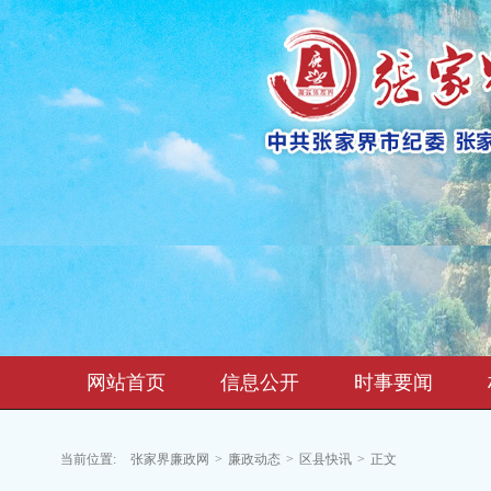
网站首页
信息公开
时事要闻
当前位置:
张家界廉政网
>
廉政动态
>
区县快讯
>
正文