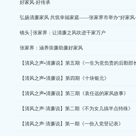
好家风·好传承
弘扬清廉家风 共筑幸福家庭——张家界市举办“好家风
镜头│张家界：让清廉之风吹进千家万户
张家界：涵养崇廉助廉好家风
【清风之声•清廉说】第五期《一生为党负责的后勤部
【清风之声•清廉说】第四期《十块银元》
【清风之声▪清廉说】第三期《袁任远的家风故事》
【清风之声·清廉说】第二期《不为女儿搞半点特殊》
【清风之声·清廉说】第一期《一份入党登记表》